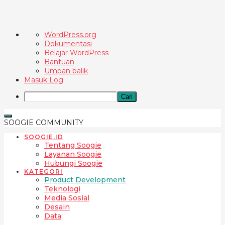
Tentang
WordPress.org
WordPress
Dokumentasi
Belajar WordPress
Bantuan
Umpan balik
Masuk Log
Cari
SOOGIE COMMUNITY
SOOGIE.ID
Tentang Soogie
Layanan Soogie
Hubungi Soogie
KATEGORI
Product Development
Teknologi
Media Sosial
Desain
Data