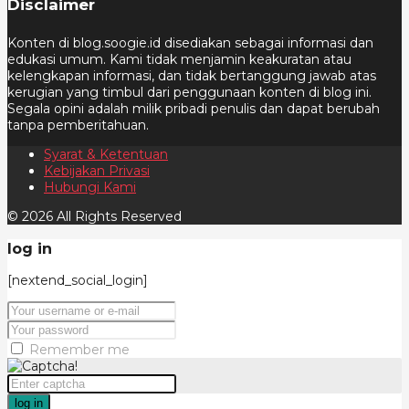
Disclaimer
Konten di blog.soogie.id disediakan sebagai informasi dan
edukasi umum. Kami tidak menjamin keakuratan atau
kelengkapan informasi, dan tidak bertanggung jawab atas
kerugian yang timbul dari penggunaan konten di blog ini.
Segala opini adalah milik pribadi penulis dan dapat berubah
tanpa pemberitahuan.
Syarat & Ketentuan
Kebijakan Privasi
Hubungi Kami
© 2026 All Rights Reserved
log in
[nextend_social_login]
Remember me
log in