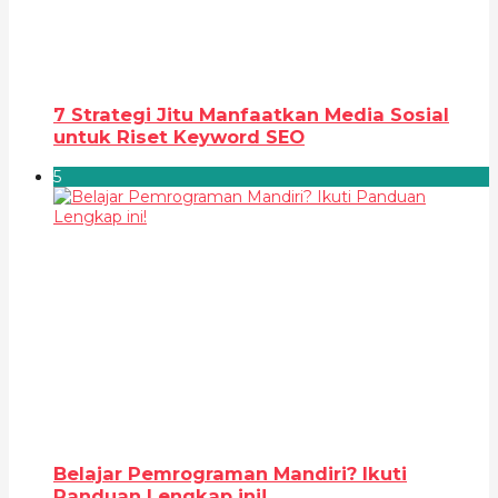
7 Strategi Jitu Manfaatkan Media Sosial
untuk Riset Keyword SEO
5
Belajar Pemrograman Mandiri? Ikuti
Panduan Lengkap ini!