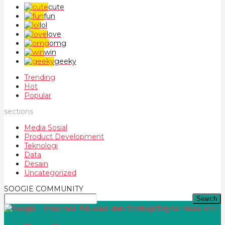
cute
fun
lol
love
omg
win
geeky
Trending
Hot
Popular
sections
Media Sosial
Product Development
Teknologi
Data
Desain
Uncategorized
SOOGIE COMMUNITY
Search