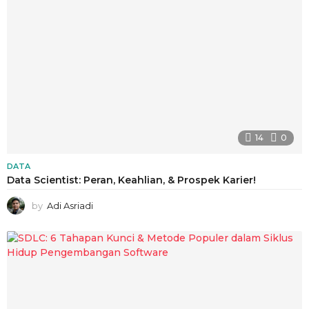
14
0
DATA
Data Scientist: Peran, Keahlian, & Prospek Karier!
by
Adi Asriadi