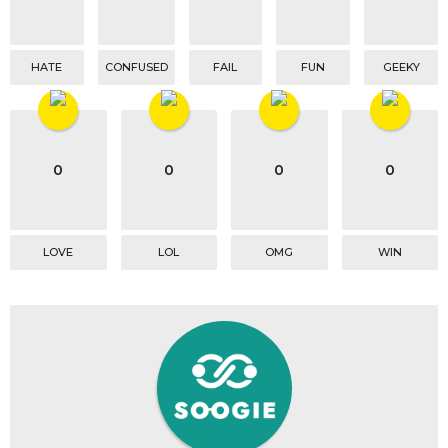
n
HATE
CONFUSED
FAIL
FUN
GEEKY
0
0
0
0
LOVE
LOL
OMG
WIN