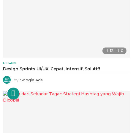
12
0
DESAIN
Design Sprints UI/UX: Cepat, Intensif, Solutif!
by
Soogie Ads