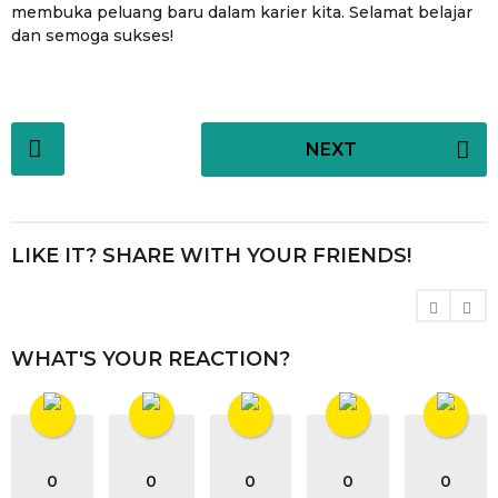
membuka peluang baru dalam karier kita. Selamat belajar
dan semoga sukses!
P
NEXT
o
s
t
P
LIKE IT? SHARE WITH YOUR FRIENDS!
a
g
i
WHAT'S YOUR REACTION?
n
a
t
i
o
0
0
0
0
0