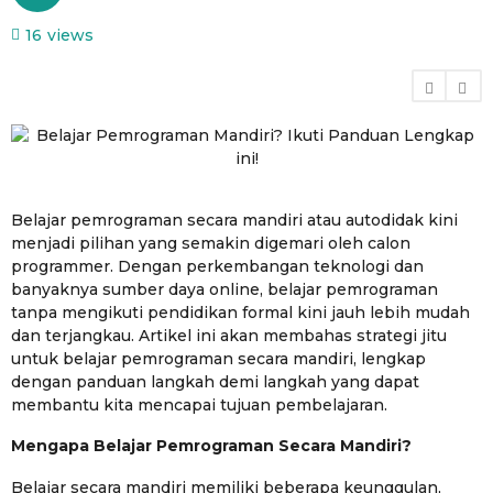
t
u
a
16
views
n
h
a
u
g
n
o
a
g
o
Belajar pemrograman secara mandiri atau autodidak kini
menjadi pilihan yang semakin digemari oleh calon
programmer. Dengan perkembangan teknologi dan
banyaknya sumber daya online, belajar pemrograman
tanpa mengikuti pendidikan formal kini jauh lebih mudah
dan terjangkau. Artikel ini akan membahas strategi jitu
untuk belajar pemrograman secara mandiri, lengkap
dengan panduan langkah demi langkah yang dapat
membantu kita mencapai tujuan pembelajaran.
Mengapa Belajar Pemrograman Secara Mandiri?
Belajar secara mandiri memiliki beberapa keunggulan,