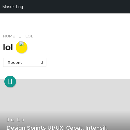
Masuk Log
HOME
LOL
lol
Recent
12
0
Design Sprints UI/UX: Cepat, Intensif,