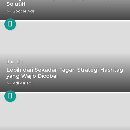
Solutif!
by
Soogie Ads
16
1
Lebih dari Sekadar Tagar: Strategi Hashtag
yang Wajib Dicoba!
by
Adi Asriadi