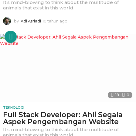
It’s mind-blowing to think about the multitude of
animals that exist in this world.
by
Adi Asriadi
10 tahun ago
1
t
a
h
u
n
a
g
o
18
0
TEKNOLOGI
Full Stack Developer: Ahli Segala
Aspek Pengembangan Website
It’s mind-blowing to think about the multitude of
animals that exist in this world.