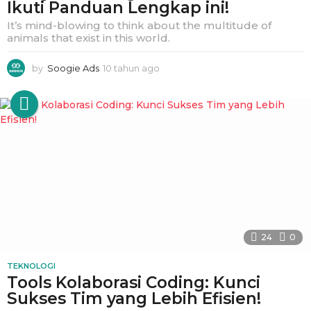
Ikuti Panduan Lengkap ini!
It’s mind-blowing to think about the multitude of
animals that exist in this world.
by
Soogie Ads
10 tahun ago
1
t
a
h
u
n
a
g
o
24
0
TEKNOLOGI
Tools Kolaborasi Coding: Kunci
Sukses Tim yang Lebih Efisien!