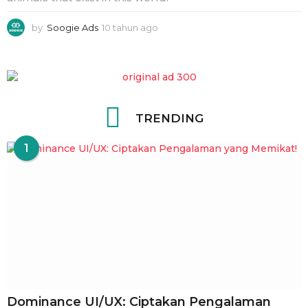
by
Soogie Ads
10 tahun ago
9
b
u
l
a
n
a
TRENDING
g
o
1
Dominance UI/UX: Ciptakan Pengalaman