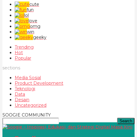
cute
fun
lol
love
omg
win
geeky
Trending
Hot
Popular
sections
Media Sosial
Product Development
Teknologi
Data
Desain
Uncategorized
SOOGIE COMMUNITY
Search