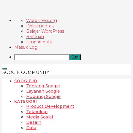
Tentang
WordPress.org
WordPress
Dokumentasi
Belajar WordPress
Bantuan
Umpan balik
Masuk Log
Cari
SOOGIE COMMUNITY
SOOGIE.ID
Tentang Soogie
Layanan Soogie
Hubungi Soogie
KATEGORI
Product Development
Teknologi
Media Sosial
Desain
Data