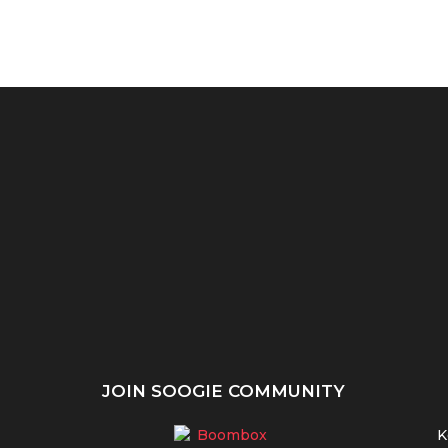
nci &
Dominance UI/UX:
Design Sprints UI/UX:
am...
Ciptakan Pengalaman
Cepat, Intensif, Solutif!
yang Memikat!
JOIN SOOGIE COMMUNITY
K