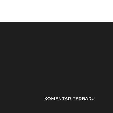
Data Scientist: Peran,
SDLC: 6 Tahapan Ku
Keahlian, & Prospek
Metode Populer dal
Karier!
KOMENTAR TERBARU